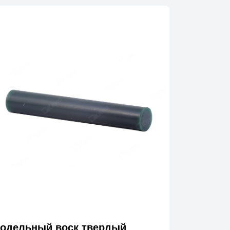
одельный воск твердый