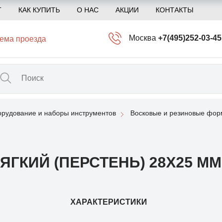
Т
КАК КУПИТЬ
О НАС
АКЦИИ
КОНТАКТЫ
Москва
+7(495)252-03-45
ема проезда
info@kliogem.ru
Санкт-Петербург
+7(812)414-97-72
spb@kliogem.ru
рудование и наборы инструментов
Восковые и резиновые фо
Кострома
+7(4942)344-2
klio@kliogem.ru
ГКИЙ (ПЕРСТЕНЬ) 28Х25 М
ХАРАКТЕРИСТИКИ