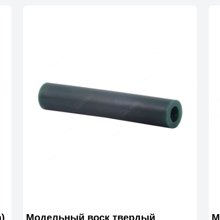
)
Модельный воск твердый
М