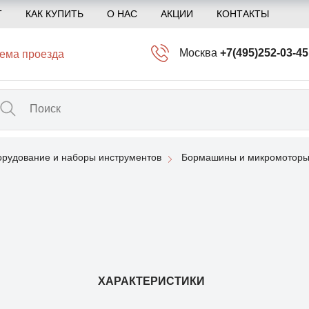
Т
КАК КУПИТЬ
О НАС
АКЦИИ
КОНТАКТЫ
Москва
+7(495)252-03-45
ема проезда
info@kliogem.ru
Санкт-Петербург
+7(812)414-97-72
spb@kliogem.ru
рудование и наборы инструментов
Бормашины и микромоторы
Кострома
+7(4942)344-2
klio@kliogem.ru
ХАРАКТЕРИСТИКИ