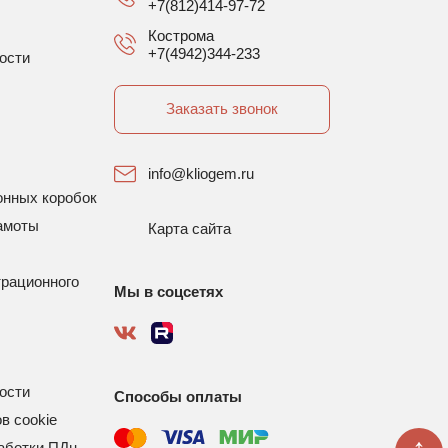
+7(812)414-97-72
Кострома
+7(4942)344-233
ости
Заказать звонок
info@kliogem.ru
онных коробок
амоты
Карта сайта
трационного
Мы в соцсетях
ости
Способы оплаты
в cookie
аботки ПДн