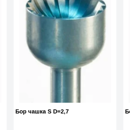
Бор чашка S D=2,7
Б