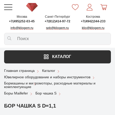
Москва
Санкт-Петербург
Кострома
+7(495)252-03-45
+7(812)414-97-72
+7(4942)344-233
info@kliogem.ru
spb@kliogem.ru
klio@kliogem.ru
КАТАЛОГ
Главная страница
Каталог
Ювелирное оборудование и наборы инструментов
Бормашины и микромоторы, расходные материалы и
комплектующие
Боры Maillefer
Бор чашка S
БОР ЧАШКА S D=1,1