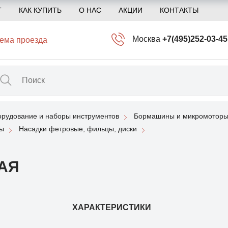
Т
КАК КУПИТЬ
О НАС
АКЦИИ
КОНТАКТЫ
Москва
+7(495)252-03-45
ема проезда
info@kliogem.ru
Санкт-Петербург
+7(812)414-97-72
spb@kliogem.ru
рудование и наборы инструментов
Бормашины и микромоторы
Кострома
+7(4942)344-2
ны
Насадки фетровые, фильцы, диски
klio@kliogem.ru
АЯ
ХАРАКТЕРИСТИКИ