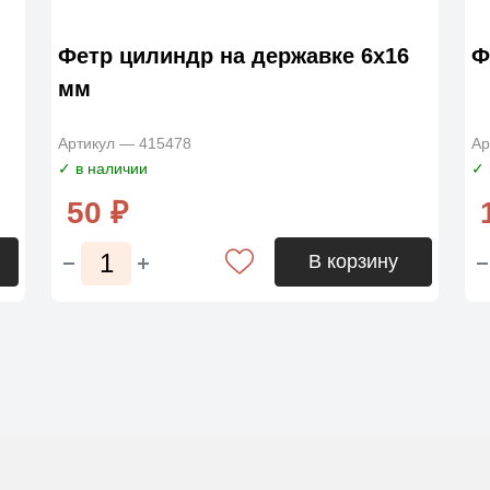
Фетр цилиндр на державке 6х16
Ф
мм
Артикул — 415478
Ар
✓ в наличии
✓ 
50 ₽
В корзину